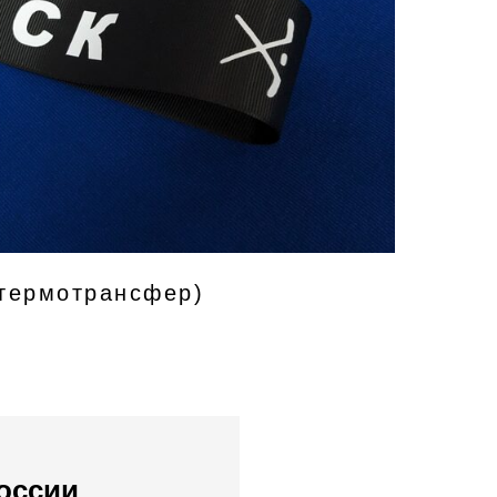
(термотрансфер)
России