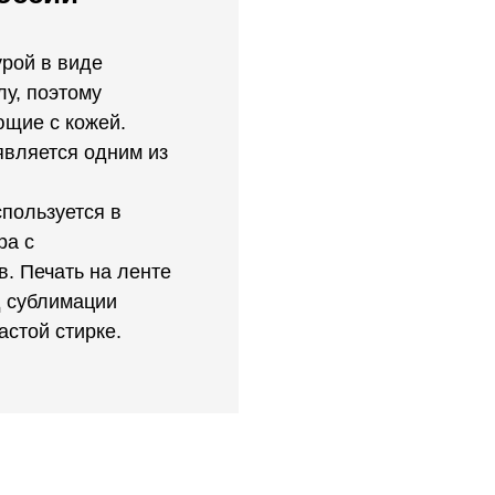
урой в виде
лу, поэтому
ющие с кожей.
является одним из
спользуется в
ра с
. Печать на ленте
д сублимации
астой стирке.